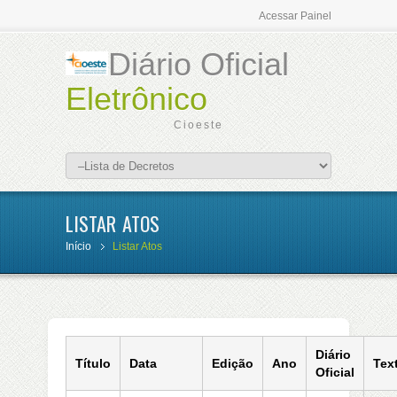
Acessar Painel
Diário Oficial
Eletrônico
Cioeste
LISTAR ATOS
Início
Listar Atos
Diário
Título
Data
Edição
Ano
Tex
Oficial