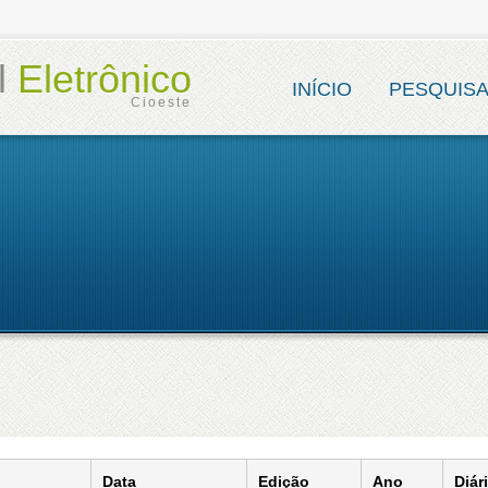
al
Eletrônico
INÍCIO
PESQUIS
Cioeste
Data
Edição
Ano
Diár