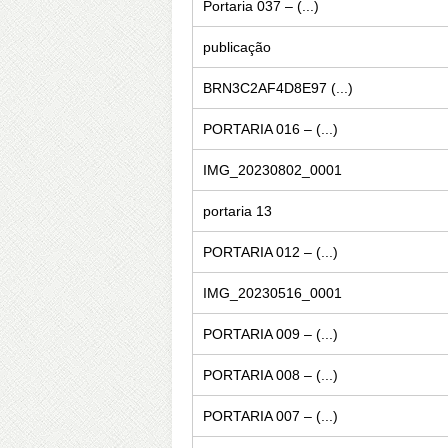
Portaria 037 – (...)
publicação
BRN3C2AF4D8E97 (...)
PORTARIA 016 – (...)
IMG_20230802_0001
portaria 13
PORTARIA 012 – (...)
IMG_20230516_0001
PORTARIA 009 – (...)
PORTARIA 008 – (...)
PORTARIA 007 – (...)