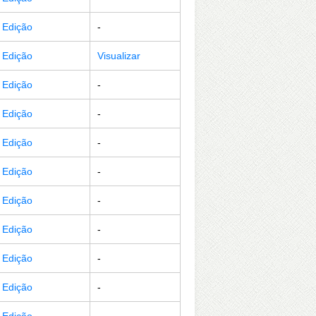
r Edição
-
r Edição
Visualizar
r Edição
-
r Edição
-
r Edição
-
r Edição
-
r Edição
-
r Edição
-
r Edição
-
r Edição
-
r Edição
-