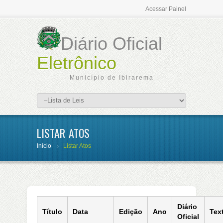
Acessar Painel
Diário Oficial
Eletrônico
Município de Ibirarema
LISTAR ATOS
Início
Listar Atos
Diário
Título
Data
Edição
Ano
Tex
Oficial