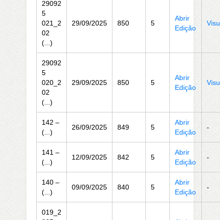
29092
5
Abrir
021_2
29/09/2025
850
5
Visu
Edição
02
(...)
29092
5
Abrir
020_2
29/09/2025
850
5
Visu
Edição
02
(...)
142 –
Abrir
26/09/2025
849
5
-
(...)
Edição
141 –
Abrir
12/09/2025
842
5
-
(...)
Edição
140 –
Abrir
09/09/2025
840
5
-
(...)
Edição
019_2