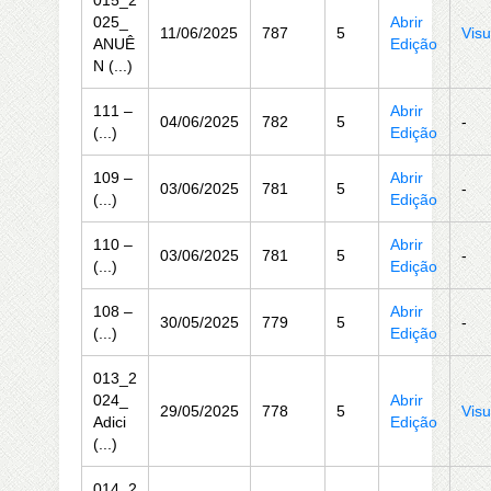
015_2
025_
Abrir
11/06/2025
787
5
Visu
ANUÊ
Edição
N (...)
111 –
Abrir
04/06/2025
782
5
-
(...)
Edição
109 –
Abrir
03/06/2025
781
5
-
(...)
Edição
110 –
Abrir
03/06/2025
781
5
-
(...)
Edição
108 –
Abrir
30/05/2025
779
5
-
(...)
Edição
013_2
024_
Abrir
29/05/2025
778
5
Visu
Adici
Edição
(...)
014_2