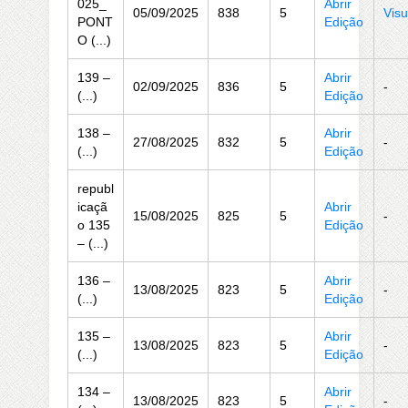
025_
Abrir
05/09/2025
838
5
Visu
PONT
Edição
O (...)
139 –
Abrir
02/09/2025
836
5
-
(...)
Edição
138 –
Abrir
27/08/2025
832
5
-
(...)
Edição
republ
icaçã
Abrir
15/08/2025
825
5
-
o 135
Edição
– (...)
136 –
Abrir
13/08/2025
823
5
-
(...)
Edição
135 –
Abrir
13/08/2025
823
5
-
(...)
Edição
134 –
Abrir
13/08/2025
823
5
-