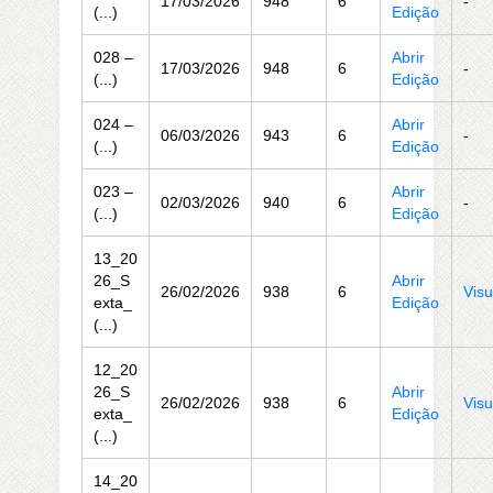
17/03/2026
948
6
-
(...)
Edição
028 –
Abrir
17/03/2026
948
6
-
(...)
Edição
024 –
Abrir
06/03/2026
943
6
-
(...)
Edição
023 –
Abrir
02/03/2026
940
6
-
(...)
Edição
13_20
26_S
Abrir
26/02/2026
938
6
Visu
exta_
Edição
(...)
12_20
26_S
Abrir
26/02/2026
938
6
Visu
exta_
Edição
(...)
14_20