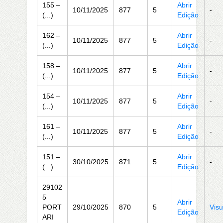
155 –
Abrir
10/11/2025
877
5
-
(...)
Edição
162 –
Abrir
10/11/2025
877
5
-
(...)
Edição
158 –
Abrir
10/11/2025
877
5
-
(...)
Edição
154 –
Abrir
10/11/2025
877
5
-
(...)
Edição
161 –
Abrir
10/11/2025
877
5
-
(...)
Edição
151 –
Abrir
30/10/2025
871
5
-
(...)
Edição
29102
5
Abrir
PORT
29/10/2025
870
5
Visu
Edição
ARI