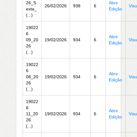
26_S
Abrir
26/02/2026
938
6
Visu
exta_
Edição
(...)
19022
6
Abrir
09_20
19/02/2026
934
6
Visu
Edição
26
(...)
19022
6
Abrir
08_20
19/02/2026
934
6
Visu
Edição
26
(...)
19022
6
Abrir
11_20
19/02/2026
934
6
Visu
Edição
26
(...)