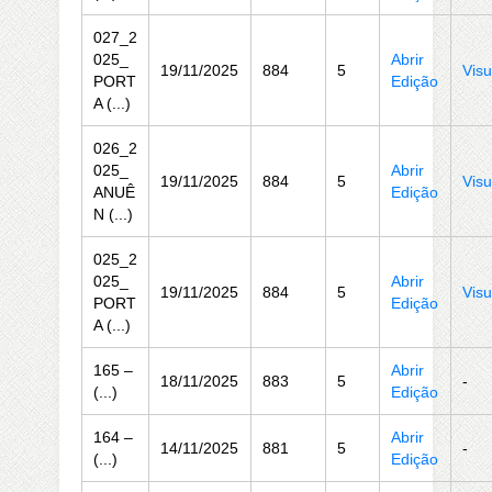
027_2
025_
Abrir
19/11/2025
884
5
Visu
PORT
Edição
A (...)
026_2
025_
Abrir
19/11/2025
884
5
Visu
ANUÊ
Edição
N (...)
025_2
025_
Abrir
19/11/2025
884
5
Visu
PORT
Edição
A (...)
165 –
Abrir
18/11/2025
883
5
-
(...)
Edição
164 –
Abrir
14/11/2025
881
5
-
(...)
Edição