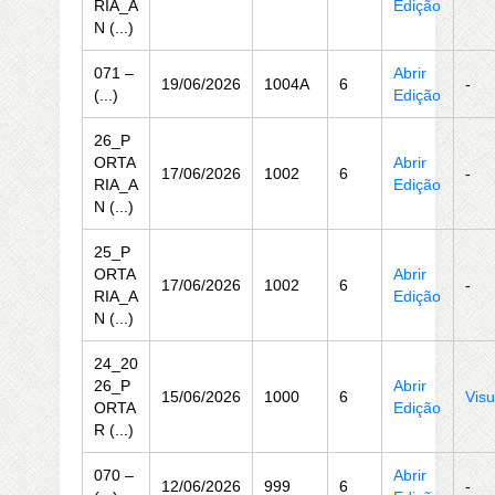
RIA_A
Edição
N (...)
071 –
Abrir
19/06/2026
1004A
6
-
(...)
Edição
26_P
ORTA
Abrir
17/06/2026
1002
6
-
RIA_A
Edição
N (...)
25_P
ORTA
Abrir
17/06/2026
1002
6
-
RIA_A
Edição
N (...)
24_20
26_P
Abrir
15/06/2026
1000
6
Visu
ORTA
Edição
R (...)
070 –
Abrir
12/06/2026
999
6
-