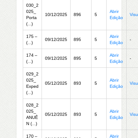
030_2
025_
Abrir
10/12/2025
896
5
Visu
Porta
Edição
(...)
175 –
Abrir
09/12/2025
895
5
-
(...)
Edição
174 –
Abrir
09/12/2025
895
5
-
(...)
Edição
029_2
025_
Abrir
05/12/2025
893
5
Visu
Exped
Edição
(...)
028_2
025_
Abrir
05/12/2025
893
5
Visu
ANUÊ
Edição
N (...)
170 –
Abrir