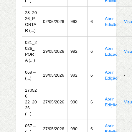
(...)
Edição
23_20
26_P
Abrir
02/06/2026
993
6
Visu
ORTA
Edição
R (...)
021_2
026_
Abrir
29/05/2026
992
6
Visu
PORT
Edição
A (...)
069 –
Abrir
29/05/2026
992
6
-
(...)
Edição
27052
6
Abrir
22_20
27/05/2026
990
6
Visu
Edição
26
(...)
067 –
Abrir
27/05/2026
990
6
-
(...)
Edição