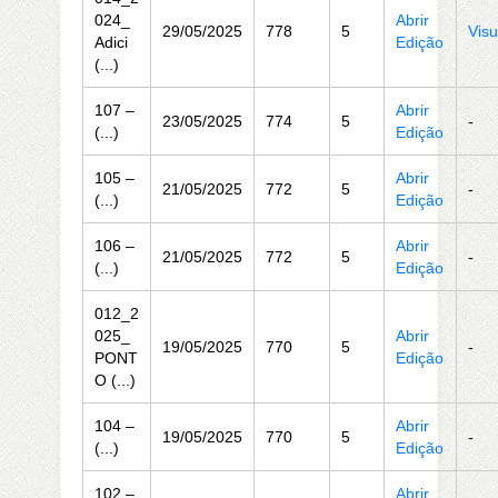
024_
Abrir
29/05/2025
778
5
Visu
Adici
Edição
(...)
107 –
Abrir
23/05/2025
774
5
-
(...)
Edição
105 –
Abrir
21/05/2025
772
5
-
(...)
Edição
106 –
Abrir
21/05/2025
772
5
-
(...)
Edição
012_2
025_
Abrir
19/05/2025
770
5
-
PONT
Edição
O (...)
104 –
Abrir
19/05/2025
770
5
-
(...)
Edição
102 –
Abrir