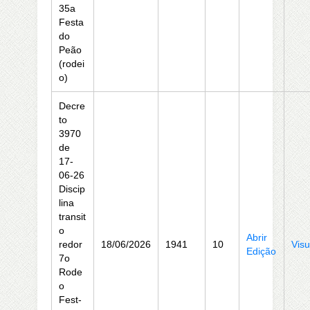
35a
Festa
do
Peão
(rodei
o)
Decre
to
3970
de
17-
06-26
Discip
lina
transit
o
Abrir
redor
18/06/2026
1941
10
Visu
Edição
7o
Rode
o
Fest-