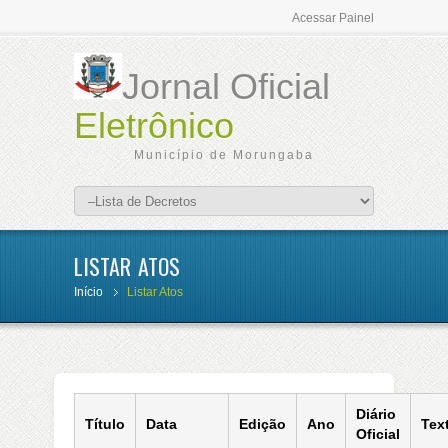
Acessar Painel
Jornal Oficial
Eletrônico
Município de Morungaba
LISTAR ATOS
Início
Listar Atos
Diário
Título
Data
Edição
Ano
Tex
Oficial