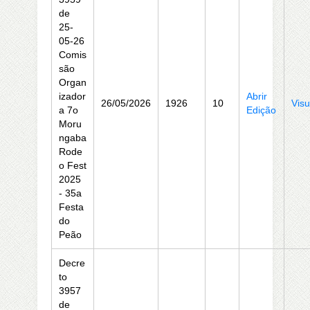
de
25-
05-26
Comis
são
Organ
izador
Abrir
26/05/2026
1926
10
Visu
a 7o
Edição
Moru
ngaba
Rode
o Fest
2025
- 35a
Festa
do
Peão
Decre
to
3957
de