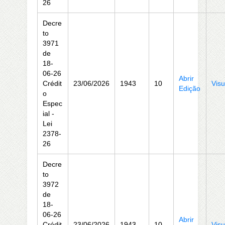
26
Decre
to
3971
de
18-
06-26
Abrir
Crédit
23/06/2026
1943
10
Visu
Edição
o
Espec
ial -
Lei
2378-
26
Decre
to
3972
de
18-
06-26
Abrir
Crédit
23/06/2026
1943
10
Visu