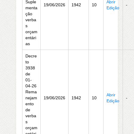
Suple
Abrir
19/06/2026
1942
10
-
menta
Edição
ção
verba
s
orçam
entári
as
Decre
to
3938
de
01-
04-26
Rema
Abrir
nejam
19/06/2026
1942
10
-
Edição
ento
de
verba
s
orçam
entári