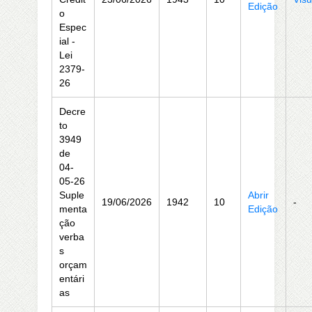
Edição
o
Espec
ial -
Lei
2379-
26
Decre
to
3949
de
04-
05-26
Suple
Abrir
19/06/2026
1942
10
-
menta
Edição
ção
verba
s
orçam
entári
as