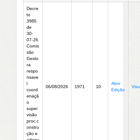
Decre
to
3985
de
30-
07-26
Comis
são
Gesto
ra
respo
nsave
l
Abrir
06/08/2026
1971
10
Visu
coord
Edição
enaçã
o
super
visão
proc.c
onstru
ção e
adequ