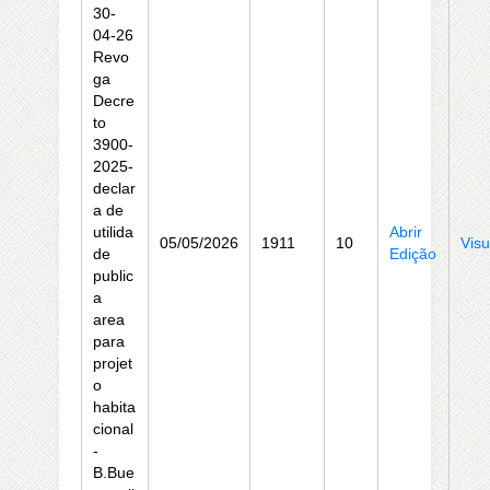
30-
04-26
Revo
ga
Decre
to
3900-
2025-
declar
a de
utilida
Abrir
05/05/2026
1911
10
Visu
de
Edição
public
a
area
para
projet
o
habita
cional
-
B.Bue