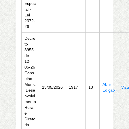
Espec
ial -
Lei
2372-
26
Decre
to
3955
de
12-
05-26
Cons
elho
Munic
Abrir
13/05/2026
1917
10
Visu
.Dese
Edição
nvolvi
mento
Rural
e
Direto
ria-