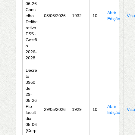
06-26
Cons
Abrir
elho
03/06/2026
1932
10
Visu
Edição
Delibe
rativo
FSS -
Gestã
o
2026-
2028
Decre
to
3960
de
29-
05-26
Pto
Abrir
29/05/2026
1929
10
Visu
facult
Edição
dia
05-06
(Corp