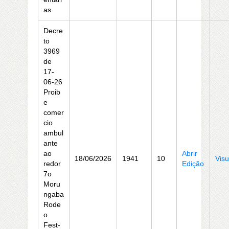
as
Decre
to
3969
de
17-
06-26
Proib
e
comer
cio
ambul
ante
ao
Abrir
18/06/2026
1941
10
Visu
redor
Edição
7o
Moru
ngaba
Rode
o
Fest-