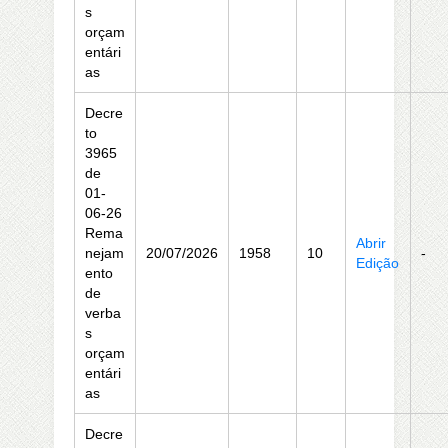
s
orçam
entári
as
Decre
to
3965
de
01-
06-26
Rema
Abrir
nejam
20/07/2026
1958
10
-
Edição
ento
de
verba
s
orçam
entári
as
Decre