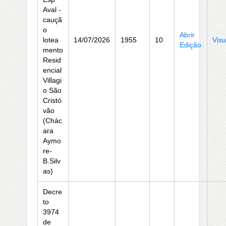
Aval -
cauçã
o
Abrir
lotea
14/07/2026
1955
10
Visu
Edição
mento
Resid
encial
Villagi
o São
Cristó
vão
(Chác
ara
Aymo
re-
B.Silv
as)
Decre
to
3974
de