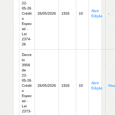
22-
05-26
Abrir
Crédit
26/05/2026
1926
10
-
Edição
o
Espec
ial -
Lei
2374-
26
Decre
to
3958
de
22-
05-26
Abrir
Crédit
26/05/2026
1926
10
Visu
Edição
o
Espec
ial -
Lei
2373-