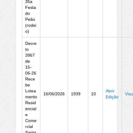
35a
Festa
do
Peão
(rodei
o)
Decre
to
3967
de
15-
06-26
Rece
be
Lotea
Abrir
16/06/2026
1939
10
Visu
mento
Edição
Resid
encial
e
Come
rcial
Santa