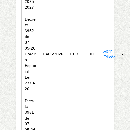
2025-
2027
Decre
to
3952
de
07-
05-26
Abrir
Crédit
13/05/2026
1917
10
-
Edição
o
Espec
ial -
Lei
2370-
26
Decre
to
3951
de
07-
05-26