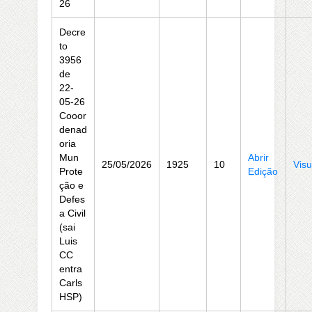
26
Decre
to
3956
de
22-
05-26
Cooor
denad
oria
Mun
Abrir
25/05/2026
1925
10
Visu
Prote
Edição
ção e
Defes
a Civil
(sai
Luis
CC
entra
Carls
HSP)