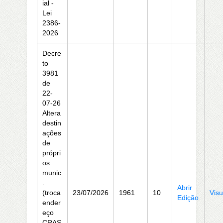
ial -
Lei
2386-
2026
Decre
to
3981
de
22-
07-26
Altera
destin
ações
de
própri
os
munic
.
Abrir
(troca
23/07/2026
1961
10
Visu
Edição
ender
eço
CRAS