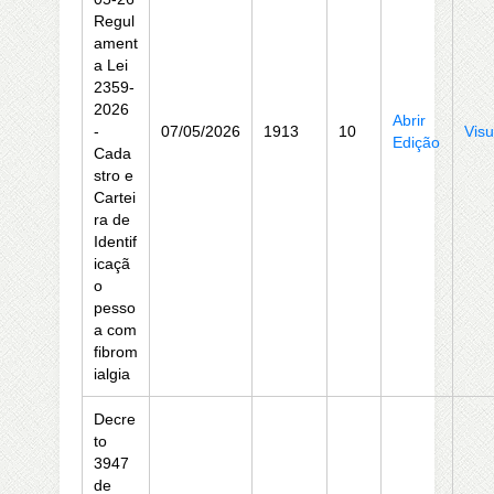
Regul
ament
a Lei
2359-
2026
Abrir
-
07/05/2026
1913
10
Visu
Edição
Cada
stro e
Cartei
ra de
Identif
icaçã
o
pesso
a com
fibrom
ialgia
Decre
to
3947
de