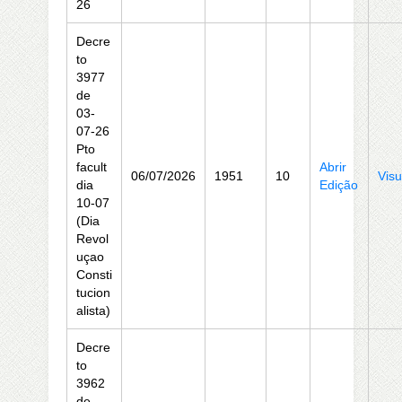
26
Decre
to
3977
de
03-
07-26
Pto
facult
Abrir
06/07/2026
1951
10
Visu
dia
Edição
10-07
(Dia
Revol
uçao
Consti
tucion
alista)
Decre
to
3962
de