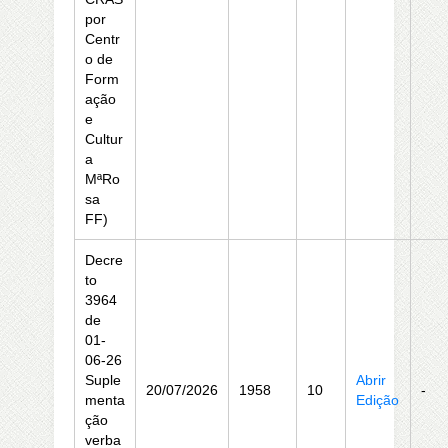
por
Centr
o de
Form
ação
e
Cultur
a
MªRo
sa
FF)
Decre
to
3964
de
01-
06-26
Suple
Abrir
20/07/2026
1958
10
-
menta
Edição
ção
verba