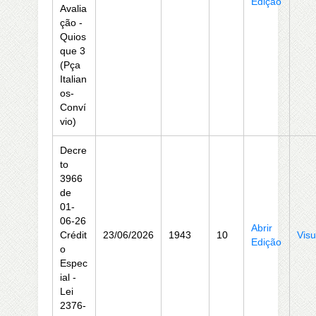
Edição
Avalia
ção -
Quios
que 3
(Pça
Italian
os-
Conví
vio)
Decre
to
3966
de
01-
06-26
Abrir
Crédit
23/06/2026
1943
10
Visu
Edição
o
Espec
ial -
Lei
2376-