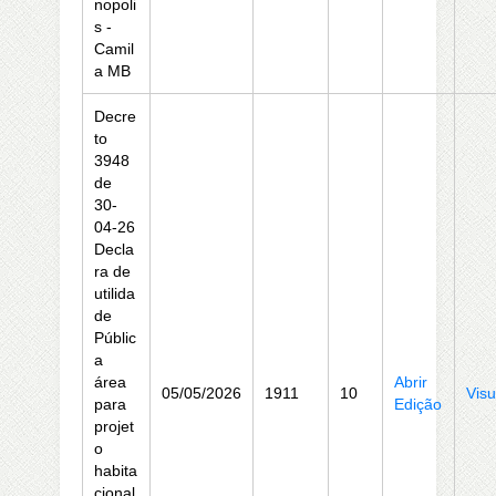
nopoli
s -
Camil
a MB
Decre
to
3948
de
30-
04-26
Decla
ra de
utilida
de
Públic
a
área
Abrir
05/05/2026
1911
10
Visu
para
Edição
projet
o
habita
cional