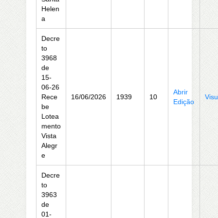
Helen
a
Decre
to
3968
de
15-
06-26
Abrir
Rece
16/06/2026
1939
10
Visu
Edição
be
Lotea
mento
Vista
Alegr
e
Decre
to
3963
de
01-