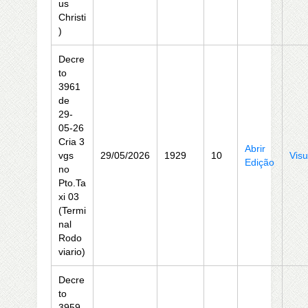
us
Christi
)
Decre
to
3961
de
29-
05-26
Cria 3
Abrir
vgs
29/05/2026
1929
10
Visu
Edição
no
Pto.Ta
xi 03
(Termi
nal
Rodo
viario)
Decre
to
3959