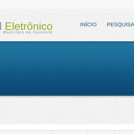
al
Eletrônico
INÍCIO
PESQUIS
Município de Ouroeste