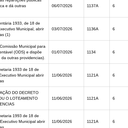
s repartições públicas
ica e dá outras
06/07/2026
1137A
6
entária 1933, de 18 de
ecutivo Municipal, abrir
03/07/2026
1136A
6
as (1)
 Comissão Municipal para
entável (ODS) e dispõe
01/07/2026
1134
6
 da outras providencias).
netaria 1933 de 18 de
xecutivo Municipal abrir
11/06/2026
1121A
6
ias
GAÇÃO DO DECRETO
OVOU O LOTEAMENTO
11/06/2026
1121A
6
ENCIAS
netaria 1993 de 18 de
xecutivo Municipal abrir
11/06/2026
1121A
6
ias