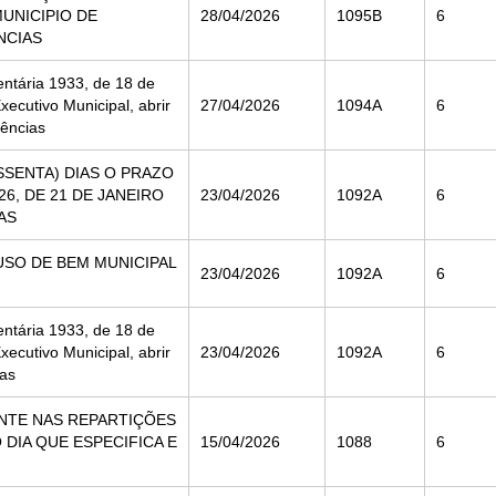
UNICIPIO DE
28/04/2026
1095B
6
NCIAS
entária 1933, de 18 de
ecutivo Municipal, abrir
27/04/2026
1094A
6
dências
SSENTA) DIAS O PRAZO
6, DE 21 DE JANEIRO
23/04/2026
1092A
6
AS
USO DE BEM MUNICIPAL
23/04/2026
1092A
6
entária 1933, de 18 de
ecutivo Municipal, abrir
23/04/2026
1092A
6
ias
ENTE NAS REPARTIÇÕES
 DIA QUE ESPECIFICA E
15/04/2026
1088
6