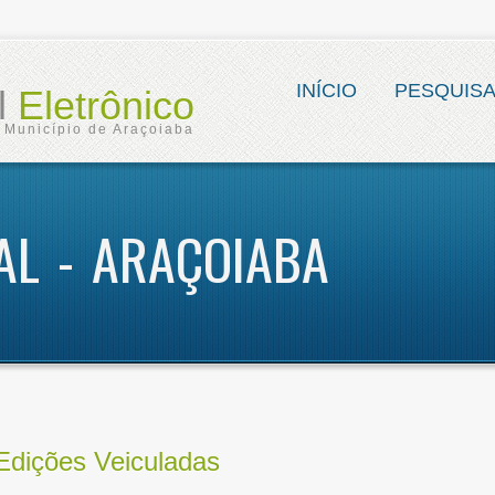
INÍCIO
PESQUIS
al
Eletrônico
Município de Araçoiaba
IAL - ARAÇOIABA
Edições Veiculadas