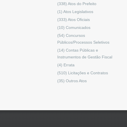
(338)
Atos do Prefeito
(1)
Atos Legislativos
(333)
Atos Oficiais
(10)
Comunicados
(54)
Concursos
Públicos/Processos Seletivos
(14)
Contas Públicas e
Instrumentos de Gestão Fiscal
(4)
Errata
(510)
Licitações e Contratos
(35)
Outros Atos