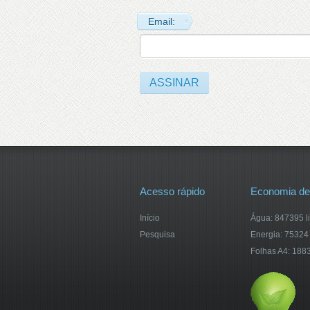
Email:
Acesso rápido
Economia de
Início
Água: 847395 li
Pesquisa
Energia: 75324
Folhas A4: 188