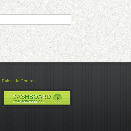
Painel de Controle:
DASHBOARD
envie remessas aqui