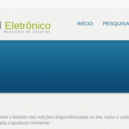
al
Eletrônico
INÍCIO
PESQUIS
Município de Zacarias
ber o boletim das edições disponibilizadas no dia. Após o cada
lada a qualquer momento.