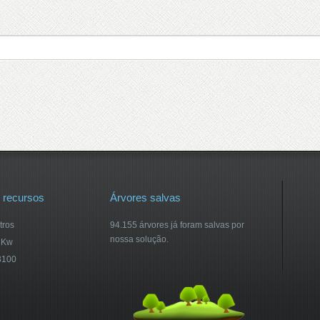
 recursos
Árvores salvas
tros
94.155 árvores já foram salvas por
nossa solução.
 Kw
3100