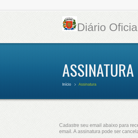
Diário Ofici
ASSINATURA
Início
Assinatura
Cadastre seu email abaixo para rece
email. A assinatura pode ser cance