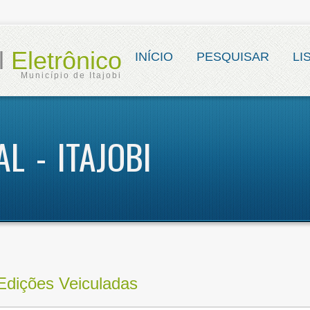
al
Eletrônico
INÍCIO
PESQUISAR
LI
Município de Itajobi
AL - ITAJOBI
Edições Veiculadas