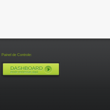
Painel de Controle:
DASHBOARD
envie remessas aqui