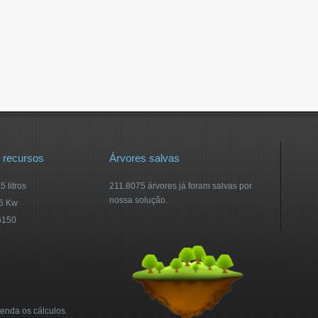
 recursos
Árvores salvas
 litros
211.8075 árvores já foram salvas por
nossa solução.
46 Kw
6150
enda os cálculos.