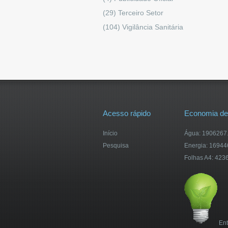
(29)
Terceiro Setor
(104)
Vigilância Sanitária
Acesso rápido
Economia de
Início
Água: 1906267.5
Pesquisa
Energia: 1694
Folhas A4: 423
Ent