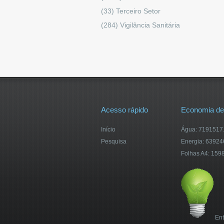
(33)
Terceiro Setor
(284)
Vigilância Sanitária
Acesso rápido
Economia de
Início
Água: 7191517.5
Pesquisa
Energia: 6392
Folhas A4: 159
Ent