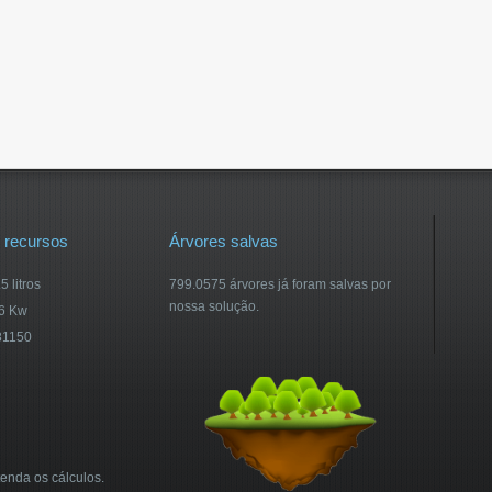
 recursos
Árvores salvas
 litros
799.0575 árvores já foram salvas por
nossa solução.
46 Kw
81150
enda os cálculos.