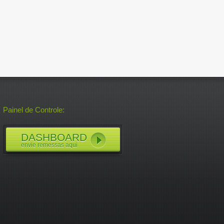
Painel de Controle:
DASHBOARD
envie remessas aqui