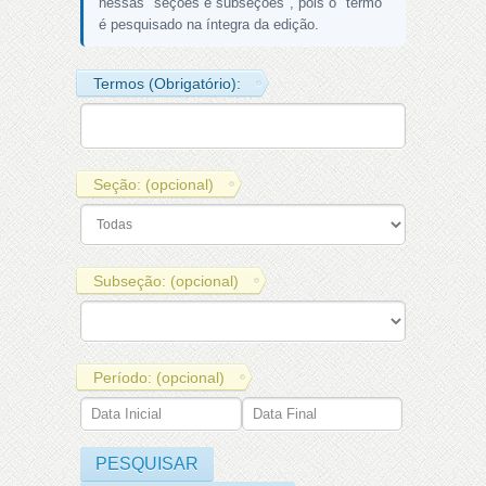
nessas "seções e subseções", pois o "termo"
é pesquisado na íntegra da edição.
Termos (Obrigatório):
Seção: (opcional)
Subseção: (opcional)
Período: (opcional)