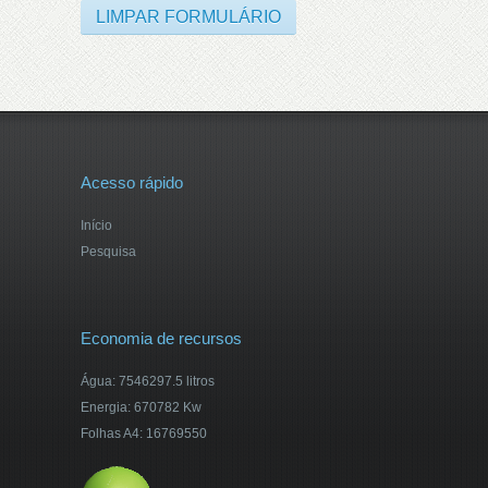
Acesso rápido
Início
Pesquisa
Economia de recursos
Água: 7546297.5 litros
Energia: 670782 Kw
Folhas A4: 16769550