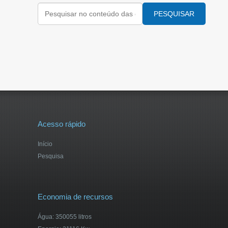
PESQUISAR
Acesso rápido
Início
Pesquisa
Economia de recursos
Água: 350055 litros