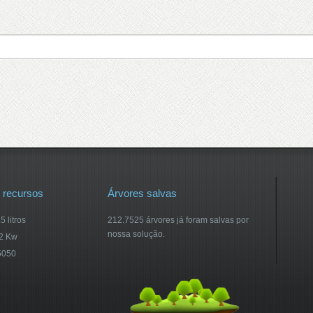
 recursos
Árvores salvas
 litros
212.7525 árvores já foram salvas por
nossa solução.
02 Kw
5050