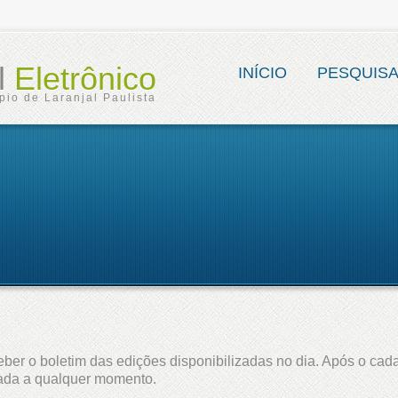
al
Eletrônico
INÍCIO
PESQUIS
pio de Laranjal Paulista
ber o boletim das edições disponibilizadas no dia. Após o cada
lada a qualquer momento.