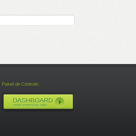
Painel de Controle:
DASHBOARD
envie remessas aqui