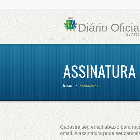
Diário Ofici
Municí
ASSINATURA
Início
Assinatura
Cadastre seu email abaixo para rece
email. A assinatura pode ser cance