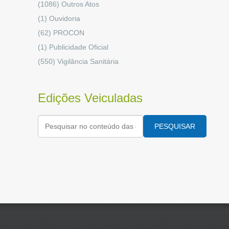
(1086)
Outros Atos
(1)
Ouvidoria
(62)
PROCON
(1)
Publicidade Oficial
(550)
Vigilância Sanitária
Edições Veiculadas
PESQUISAR